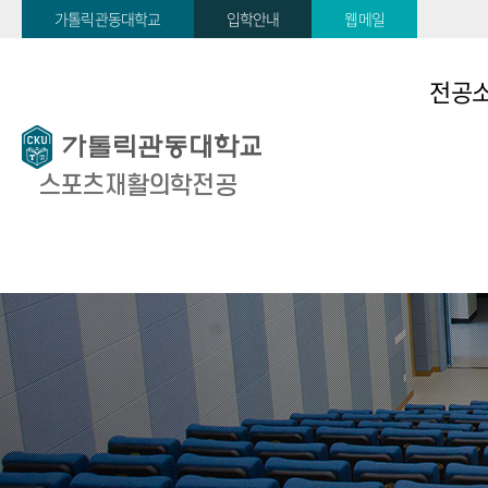
가톨릭관동대학교
입학안내
웹메일
전공
소개
스포츠재활의학전공
교육목표
연혁
졸업후 
오시는길