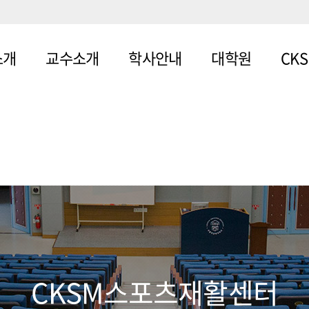
소개
교수소개
학사안내
대학원
CK
교수소개
교육과정
대학원
소개
소개
학사일정
교육목적
학사안내
및 목표
진로
교육과정
연혁
CKSM스포츠재활센터