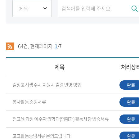
Q&A
경쟁률
64
건, 현재페이지:
1
/7
제목
처리상
검정고시생 수시 지원시 출결 반영 방법
완료
봉사활동 증빙서류
완료
전교육 과정 이수자 의학과(의예과) 활동사항 입증서류
완료
고교활동증빙서류 문의드립니다.
완료