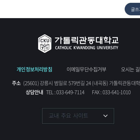
개인정보처리방침
이메일무단수집거부
오시는 길
주소
(25601) 강릉시 범일로 579번길 24 (내곡동) 가톨릭관동대
상담안내
TEL : 033-649-7114
FAX : 033-641-1010
교내 주요 사이트
교목실
국제교류교육원