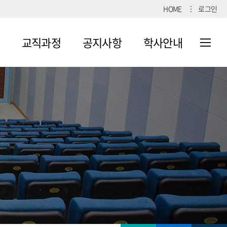
HOME
로그인
교직과정
공지사항
학사안내
교직과정
교육실습
학사일정
교육봉사
학과공지