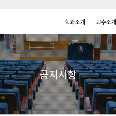
학과소개
교수소개
소개
교수소개
교육목표
연혁
공지사항
목표 양성
인력
졸업후 진로
관련 자격증
오시는 길