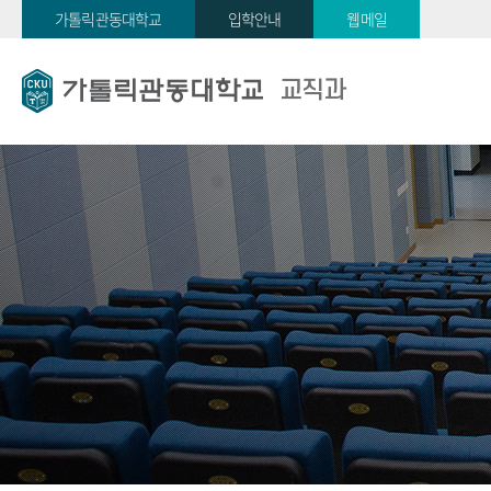
가톨릭관동대학교
입학안내
웹메일
교직과