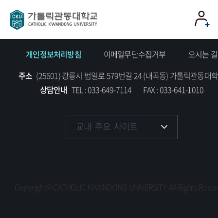
개인정보처리방침
이메일무단수집거부
오시는 길
주소
(25601) 강릉시 범일로 579번길 24 (내곡동) 가톨릭관동대
상담안내
TEL : 033-649-7114
FAX : 033-641-1010
교내 주요 사이트
교목실
국제교류교육원
사회봉사센터
Copyright© CATHOLIC KWANDONG UNIVERSITY.
All Rights Rese
학생상담센터
장애학생지원센터