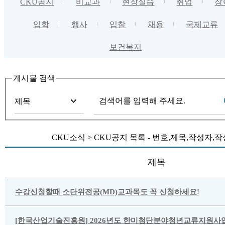
CKU공지
비교과
현장실습
취업
장
입학
행사
입찰
채용
국제교류
보건복지
게시물 검색
CKU소식 > CKU공지 목록 - 번호,제목,작성자
제목
수강신청할때 소단위전공(MD)교과목도 꼭 신청하세요!
[한국산업기술진흥원] 2026년도 한미첨단분야청년교류지원사업