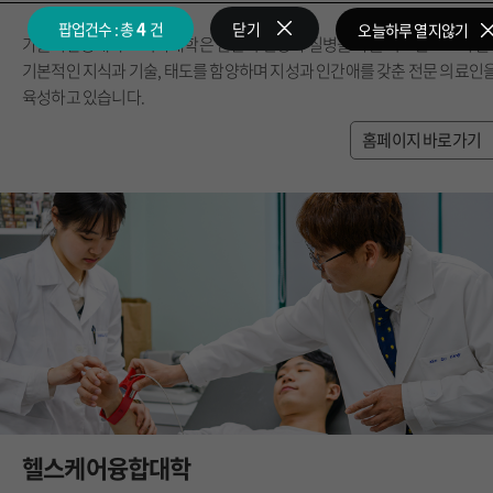
4
닫기
팝업건수 : 총
건
오늘하루 열지않기
가톨릭관동대학교 의과대학은 인간의 건강과 질병을 다룰 의료인으로서 
기본적인 지식과 기술, 태도를 함양하며 지성과 인간애를 갖춘 전문 의료인
육성하고 있습니다.
홈페이지 바로가기
헬스케어융합대학
College of Medical Conver