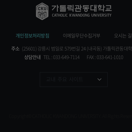
개인정보처리방침
이메일무단수집거부
오시는 길
주소
(25601) 강릉시 범일로 579번길 24 (내곡동) 가톨릭관동대
상담안내
TEL : 033-649-7114
FAX : 033-641-1010
교내 주요 사이트
교목실
국제교류교육원
사회봉사센터
Copyright© CATHOLIC KWANDONG UNIVERSITY.
All Rights Rese
학생상담센터
장애학생지원센터