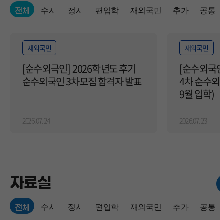
수시
정시
편입학
재외국민
추가
공통
전체
재외국민
재외국민
[순수외국인] 2026학년도 후기
[순수외국인
순수외국인 3차모집 합격자 발표
4차 순수외
9월 입학)
2026.07.24
2026.07.23
자료실
수시
정시
편입학
재외국민
추가
공통
전체