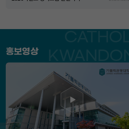
CATHOL
홍보영상
KWANDO
UNIVERSI
OFFIC
PROMOTI