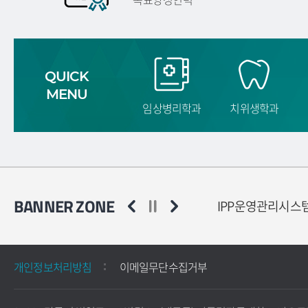
QUICK
MENU
임상병리학과
치위생학과
BANNER ZONE
전기금
학생상담센터
IPP운영관리시스
개인정보처리방침
이메일무단수집거부