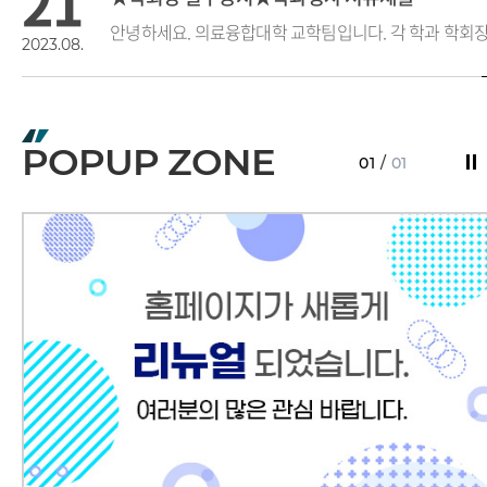
21
2023.08.
28
2023학년도 2학기 자기주도진로탐색
POPUP ZONE
01
/
01
2023.07.