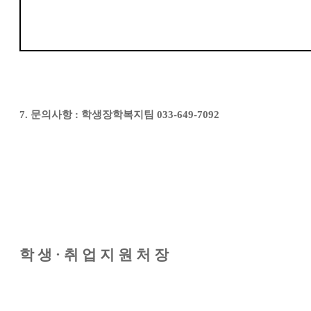
7.
문의사항
:
학생장학복지팀
033-649-7092
학 생
·
취 업 지 원 처 장