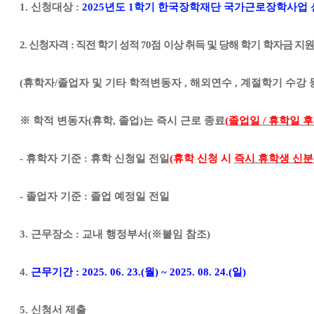
1.
신청대상
:
2025
년도
1
학기 한국장학재단 국가근로장학사업 
2.
신청자격
:
직전 학기 성적
70
점 이상 취득 및 당해 학기 학자금 지
(
휴학자
/
졸업자 및 기타 학적변동자
,
해외연수
,
계절학기 수강 
※
학적 변동자
(
휴학
,
졸업
)
는 즉시 근로 종료
(
졸업일
/
휴학일 후
-
휴학자 기준
:
휴학 신청일 전일
(
휴학 신청 시
즉시 휴학생 신분
-
졸업자 기준
:
졸업 예정일 전일
3.
근무장소
:
교내 행정부서
(
※
붙임 참조
)
4.
근무기간
: 2025. 06. 23.(월
) ~ 2025. 08. 24.(일
)
5.
신청서 제출