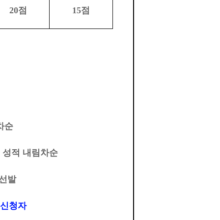
20
점
15
점
차순
중 성적 내림차순
 선발
 신청자