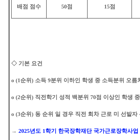
배점 점수
50
점
15
점
◇
기본 요건
o (1
순위
)
소득
9
분위 이하인 학생 중 소득분위 오름
o (2
순위
)
직전학기 성적 백분위
70
점 이상인 학생 
o (3
순위
)
동 순위 일 경우 직전 회차 근로 미 선발자
→
2025
년도
1
학기 한국장학재단 국가근로장학사업