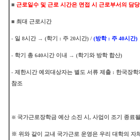
■
근로일수 및 근로 시간은 면접 시 근로부서의 담
■
최대 근로시간
-
일
8
시간
→
(
학기
:
주
20
시간
) /
(
방학
:
주
40
시간
)
-
학기 총
640
시간 이내
→
(
학기와 방학 합산
)
-
제한시간 예외대상자는 별도 서류 제출
: 한
국장학
참조
국가근로장학금 예산 소진 시
,
사업이 조기 종료될
※
※
위와 같이 교내 국가근로 운영은 우리 대학의 자