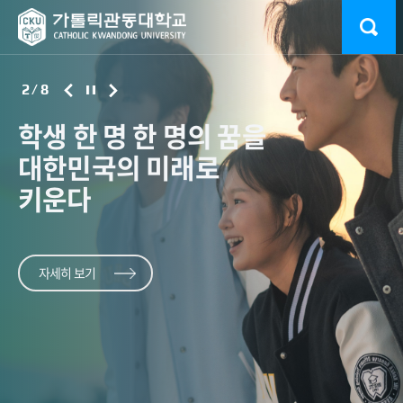
2
/
8
학생 한 명 한 명의 꿈을
“첫 학기의 설렘,
교육부 ‘고교교육
2026 대동제 ‘드림랜드’
가톨릭관동대학교
사범대 '특급
학생 한 명 한 명의 꿈을
대한민국의 미래로
아름다운
기여대학
성황리 폐막
컬링부 국가대표 배출
새내기'
대한민국의 미래로
황의찬의 불굴의
자세히 보기
키운다
추억으로”
지원사업’A등급 획득
완주
키운다
감동과 아쉬움
가톨릭관동대 학우들의 열정
스포츠지도학전공 3학년 김학준 선수, 창단 2년 만에
사흘간의 축제 빗속에서
속 종강 맞이
화려한 피날레
태극마크 쾌거
교육부와 한국대학교육협의회가 21일 발표한
UCI MTB 월드시리즈 XCO 국가대표급 투혼
‘2026년
고교교육 기여대학 지원사업’ 연차평가 결과에서 A등급을
자세히 보기
자세히 보기
획득했다.
자세히 보기
자세히 보기
자세히 보기
자세히 보기
자세히 보기