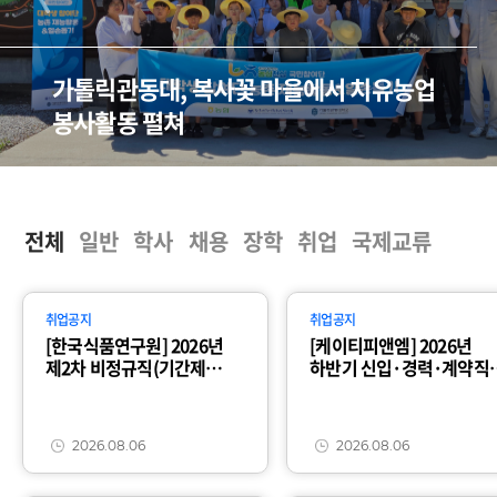
가톨릭관동대, 복사꽃 마을에서 치유농업
봉사활동 펼쳐
전체
일반
학사
채용
장학
취업
국제교류
취업공지
취업공지
[한국식품연구원] 2026년
[케이티피앤엠] 2026년
제2차 비정규직(기간제
하반기 신입·경력·계약직
근로자) 채용 공고 (~8/21)
채용(~8/19)
2026.08.06
2026.08.06