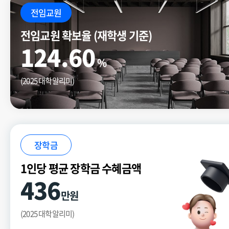
전임교원
전임교원 확보율 (재학생 기준)
124.60
%
(2025 대학알리미)
장학금
1인당 평균 장학금 수혜금액
436
만원
(2025 대학알리미)