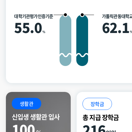
대학기관평가인증기준
가톨릭관동대학
55.0
62.1
%
생활관
장학금
신입생 생활관 입사
총 지급 장학금
100
216